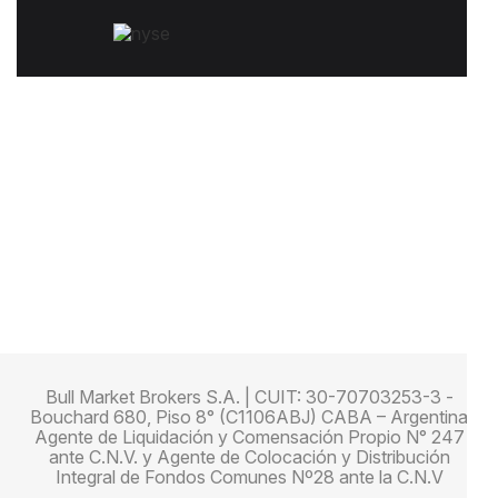
Bull Market Brokers S.A. | CUIT: 30-70703253-3 -
Bouchard 680, Piso 8° (C1106ABJ) CABA – Argentina
Agente de Liquidación y Comensación Propio N° 247
ante C.N.V. y Agente de Colocación y Distribución
Integral de Fondos Comunes Nº28 ante la C.N.V