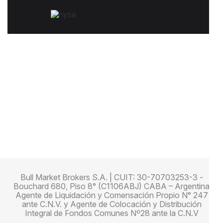
Bull Market Brokers S.A. | CUIT: 30-70703253-3 -
Bouchard 680, Piso 8° (C1106ABJ) CABA – Argentina
Agente de Liquidación y Comensación Propio N° 247
ante C.N.V. y Agente de Colocación y Distribución
Integral de Fondos Comunes Nº28 ante la C.N.V