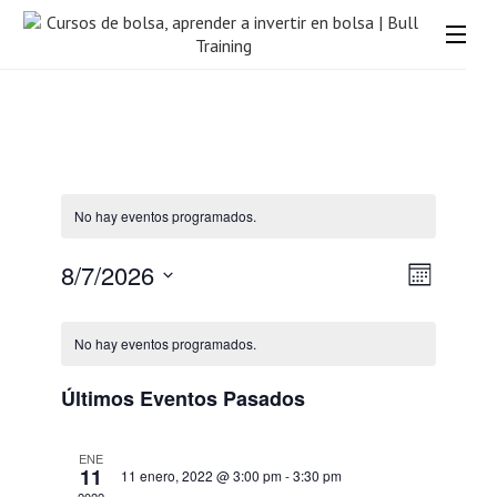
Saltar
al
contenido
Aprendé todo sobre la bolsa y obtené el mejor retorno, los mejo
Cursos de bolsa, aprende
(presiona
cursos de bolsa gratuitos en bulltraining!
la
a invertir en bolsa | Bull
tecla
Training
Intro)
No hay eventos programados.
Naveg
Naveg
8/7/2026
Mes
de
de
Selecciona
Calendario
vistas
la
vistas
No hay eventos programados.
fecha.
de
de
Event
Eventos
Últimos Eventos Pasados
ENE
11
11 enero, 2022 @ 3:00 pm
-
3:30 pm